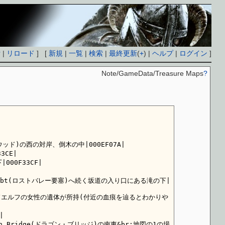
付
|
リロード
] [
新規
|
一覧
|
検索
|
最終更新
(
+
) |
ヘルプ
|
ログイン
]
Note/GameData/Treasure Maps
?