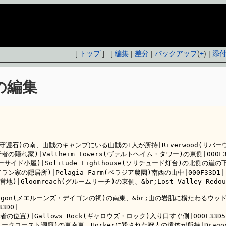
[
トップ
] [
編集
|
差分
|
バックアップ
(
+
) |
添
の編集