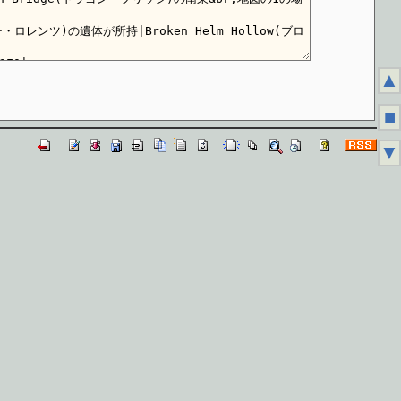
▲
■
▼