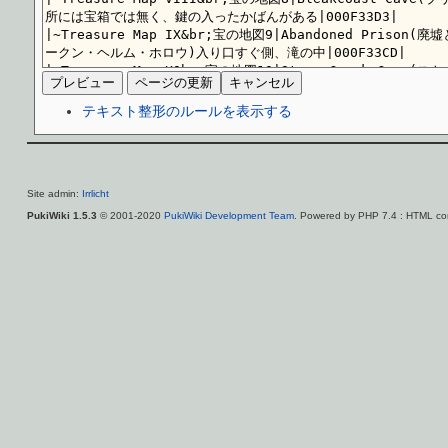
テキスト整形のルールを表示する
Site admin:
Irrlicht
PukiWiki 1.5.3
© 2001-2020
PukiWiki Development Team
. Powered by PHP 7.4 : HTML con