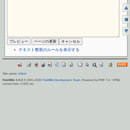
▲
■
▼
テキスト整形のルールを表示する
Site admin:
Irrlicht
PukiWiki 1.5.3
© 2001-2020
PukiWiki Development Team
. Powered by PHP 7.4 : HTML
convert time: 0.005 sec.