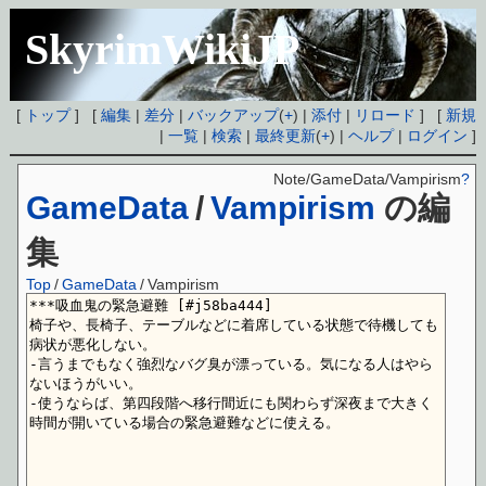
SkyrimWikiJP
[
トップ
] [
編集
|
差分
|
バックアップ
(
+
) |
添付
|
リロード
] [
新規
|
一覧
|
検索
|
最終更新
(
+
) |
ヘルプ
|
ログイン
]
Note/GameData/Vampirism
?
GameData
/
Vampirism
の編
集
Top
/
GameData
/
Vampirism