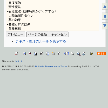
▲
■
▼
テキスト整形のルールを表示する
Site admin:
Irrlicht
PukiWiki 1.5.3
© 2001-2020
PukiWiki Development Team
. Powered by PHP 7.4 : HTML
convert time: 0.009 sec.