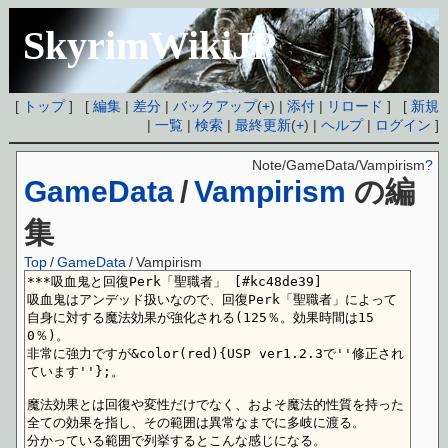
SkyrimWikiJP
[
トップ
] [
編集
|
差分
|
バックアップ
(
+
) |
添付
|
リロード
] [
新規
|
一覧
|
検索
|
最終更新
(
+
) |
ヘルプ
|
ログイン
]
Note/GameData/Vampirism
?
GameData
/
Vampirism
の編
集
Top
/
GameData
/
Vampirism