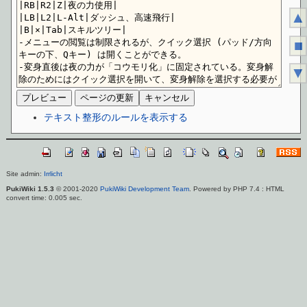
▲
■
▼
テキスト整形のルールを表示する
Site admin:
Irrlicht
PukiWiki 1.5.3
© 2001-2020
PukiWiki Development Team
. Powered by PHP 7.4 : HTML
convert time: 0.005 sec.