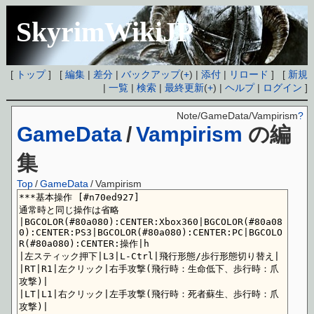
SkyrimWikiJP
[
トップ
] [
編集
|
差分
|
バックアップ
(
+
) |
添付
|
リロード
] [
新規
|
一覧
|
検索
|
最終更新
(
+
) |
ヘルプ
|
ログイン
]
Note/GameData/Vampirism
?
GameData
/
Vampirism
の編
集
Top
/
GameData
/
Vampirism