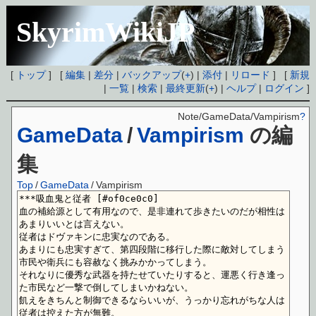
SkyrimWikiJP
[
トップ
] [
編集
|
差分
|
バックアップ
(
+
) |
添付
|
リロード
] [
新規
|
一覧
|
検索
|
最終更新
(
+
) |
ヘルプ
|
ログイン
]
Note/GameData/Vampirism
?
GameData
/
Vampirism
の編
集
Top
/
GameData
/
Vampirism