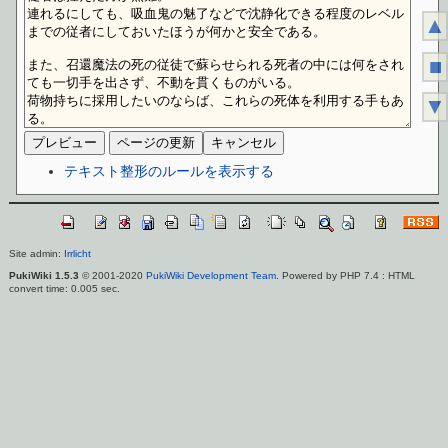
▲
■
▼
テキスト整形のルールを表示する
Site admin:
Irrlicht
PukiWiki 1.5.3
© 2001-2020
PukiWiki Development Team
. Powered by PHP 7.4 : HTML
convert time: 0.005 sec.