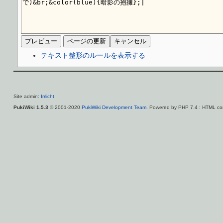
テキスト整形のルールを表示する
Site admin:
Irrlicht
PukiWiki 1.5.3
© 2001-2020
PukiWiki Development Team
. Powered by PHP 7.4 : HTML con