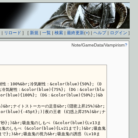
付
|
リロード
] [
新規
|
一覧
|
検索
|
最終更新
(
+
) |
ヘルプ
|
ログイン
]
Note/GameData/Vampirism
?