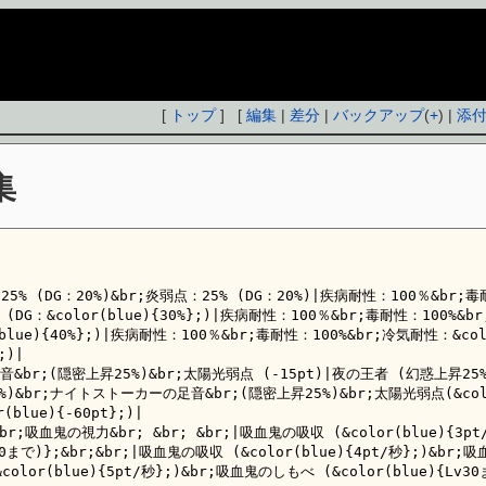
[
トップ
] [
編集
|
差分
|
バックアップ
(
+
) |
添
集