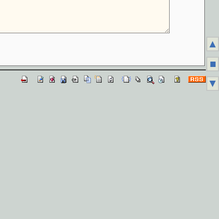
▲
■
▼