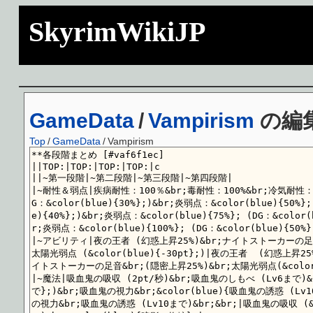
SkyrimWikiJP
GameData
/
Vampirism
の編
Top
/
GameData
/
Vampirism