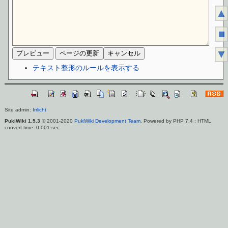
▲
■
▼
テキスト整形のルールを表示する
Site admin:
Irrlicht
PukiWiki 1.5.3
© 2001-2020
PukiWiki Development Team
. Powered by PHP 7.4 : HTML
convert time: 0.001 sec.