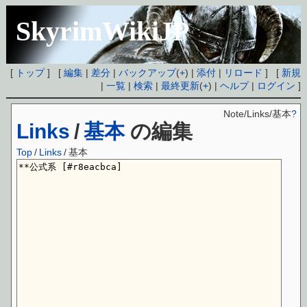
SkyrimWikiJP
[
トップ
] [
編集
|
差分
|
バックアップ
(
+
) |
添付
|
リロード
] [
新規
|
一覧
|
検索
|
最終更新
(
+
) |
ヘルプ
|
ログイン
]
Note/Links/基本
?
Links
/
基本
の編集
Top
/
Links
/
基本