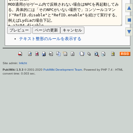
▲
■
▼
テキスト整形のルールを表示する
Site admin:
Irrlicht
PukiWiki 1.5.3
© 2001-2020
PukiWiki Development Team
. Powered by PHP 7.4 : HTML
convert time: 0.003 sec.