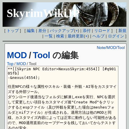
SkyrimWikiJP
[
トップ
] [
編集
|
差分
|
バックアップ
(
+
) |
添付
|
リロード
] [
新規
|
一覧
|
検索
|
最終更新
(
+
) |
ヘルプ
|
ログイン
]
Note/MOD/Tool
MOD
/
Tool
の編集
Top
/
MOD
/
Tool