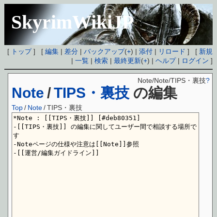
SkyrimWikiJP
[
トップ
] [
編集
|
差分
|
バックアップ
(
+
) |
添付
|
リロード
] [
新規
|
一覧
|
検索
|
最終更新
(
+
) |
ヘルプ
|
ログイン
]
Note/Note/TIPS・裏技
?
Note
/
TIPS・裏技
の編集
Top
/
Note
/
TIPS・裏技