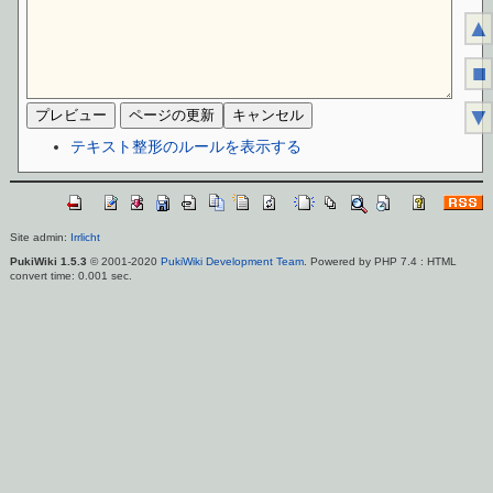
▲
■
▼
テキスト整形のルールを表示する
Site admin:
Irrlicht
PukiWiki 1.5.3
© 2001-2020
PukiWiki Development Team
. Powered by PHP 7.4 : HTML
convert time: 0.001 sec.