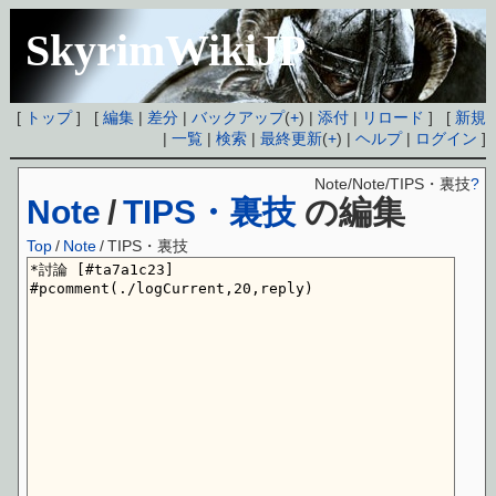
SkyrimWikiJP
[
トップ
] [
編集
|
差分
|
バックアップ
(
+
) |
添付
|
リロード
] [
新規
|
一覧
|
検索
|
最終更新
(
+
) |
ヘルプ
|
ログイン
]
Note/Note/TIPS・裏技
?
Note
/
TIPS・裏技
の編集
Top
/
Note
/
TIPS・裏技