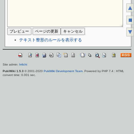
▲
■
▼
テキスト整形のルールを表示する
Site admin:
Irrlicht
PukiWiki 1.5.3
© 2001-2020
PukiWiki Development Team
. Powered by PHP 7.4 : HTML
convert time: 0.001 sec.