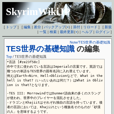
SkyrimWikiJP
[
トップ
] [
編集
|
差分
|
バックアップ
(
+
) |
添付
|
リロード
] [
新規
|
一覧
|
検索
|
最終更新
(
+
) |
ヘルプ
|
ログイン
]
Note/TES世界の基礎知識
TES世界の基礎知識
の編集
Top
/
TES世界の基礎知識