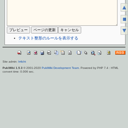
▲
■
▼
テキスト整形のルールを表示する
Site admin:
Irrlicht
PukiWiki 1.5.3
© 2001-2020
PukiWiki Development Team
. Powered by PHP 7.4 : HTML
convert time: 0.006 sec.