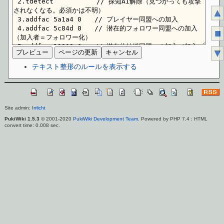
▲
■
▼
テキスト整形のルールを表示する
Site admin:
Irrlicht
PukiWiki 1.5.3
© 2001-2020
PukiWiki Development Team
. Powered by PHP 7.4 : HTML
convert time: 0.008 sec.