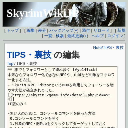
SkyrimWikiJP
[
トップ
] [
編集
|
差分
|
バックアップ
(
+
) |
添付
|
リロード
] [
新規
|
一覧
|
検索
|
最終更新
(
+
) |
ヘルプ
|
ログイン
]
Note/TIPS・裏技
TIPS・裏技
の編集
Top
/
TIPS・裏技