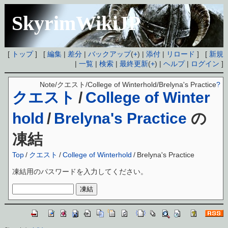
SkyrimWikiJP
[
トップ
] [
編集
|
差分
|
バックアップ
(
+
) |
添付
|
リロード
] [
新規
|
一覧
|
検索
|
最終更新
(
+
) |
ヘルプ
|
ログイン
]
Note/クエスト/College of Winterhold/Brelyna's Practice
?
クエスト
/
College of Winter
hold
/
Brelyna's Practice
の
凍結
Top
/
クエスト
/
College of Winterhold
/
Brelyna's Practice
凍結用のパスワードを入力してください。