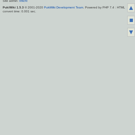
Site admin:
Irrlicht
▲
PukiWiki 1.5.3
© 2001-2020
PukiWiki Development Team
. Powered by PHP 7.4 : HTML
convert time: 0.001 sec.
■
▼