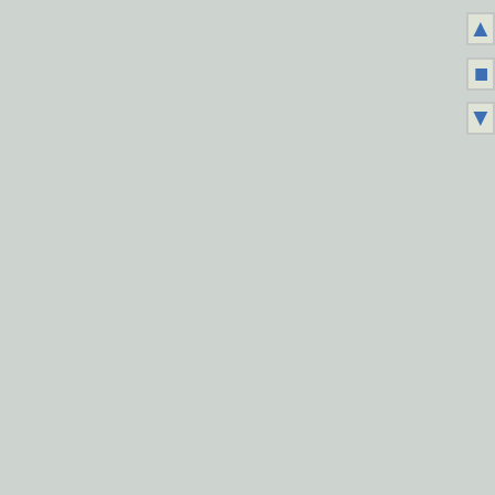
▲
■
▼