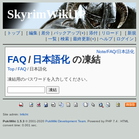
SkyrimWikiJP
[
トップ
] [
編集
|
差分
|
バックアップ
(
+
) |
添付
|
リロード
] [
新規
|
一覧
|
検索
|
最終更新
(
+
) |
ヘルプ
|
ログイン
]
Note/FAQ/日本語化
FAQ
/
日本語化
の凍結
Top
/
FAQ
/
日本語化
凍結用のパスワードを入力してください。
Site admin:
Irrlicht
PukiWiki 1.5.3
© 2001-2020
PukiWiki Development Team
. Powered by PHP 7.4 : HTML
convert time: 0.001 sec.