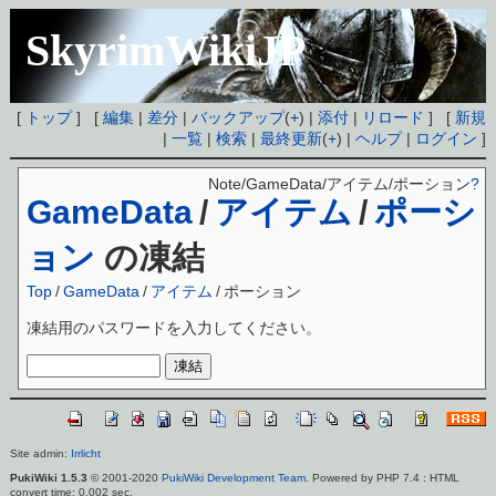
SkyrimWikiJP
[
トップ
] [
編集
|
差分
|
バックアップ
(
+
) |
添付
|
リロード
] [
新規
|
一覧
|
検索
|
最終更新
(
+
) |
ヘルプ
|
ログイン
]
Note/GameData/アイテム/ポーション
?
GameData
/
アイテム
/
ポーシ
ョン
の凍結
Top
/
GameData
/
アイテム
/
ポーション
凍結用のパスワードを入力してください。
Site admin:
Irrlicht
PukiWiki 1.5.3
© 2001-2020
PukiWiki Development Team
. Powered by PHP 7.4 : HTML
convert time: 0.002 sec.