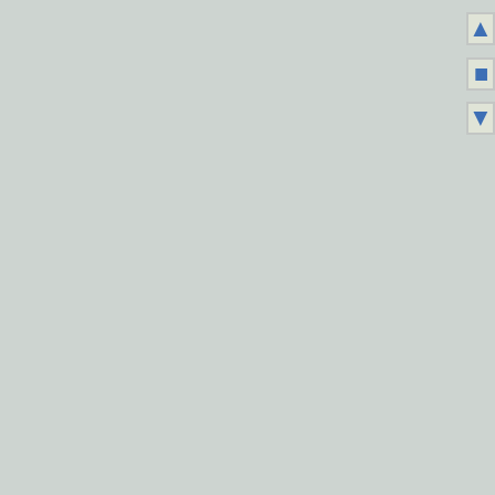
▲
■
▼