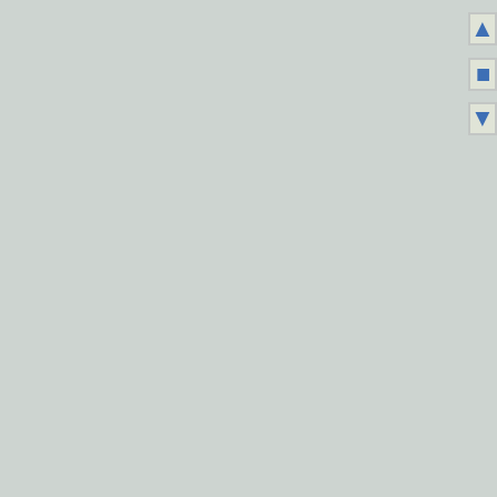
▲
■
▼