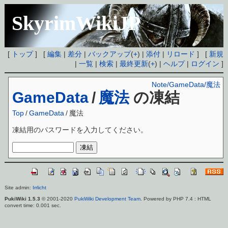
SkyrimWikiJP
[
トップ
] [
編集
|
差分
|
バックアップ
(
+
) |
添付
|
リロード
] [
新規
|
一覧
|
検索
|
最終更新
(
+
) |
ヘルプ
|
ログイン
]
Note/GameData/魔法
GameData
/
魔法
の凍結
Top
/
GameData
/
魔法
凍結用のパスワードを入力してください。
Site admin:
Irrlicht
PukiWiki 1.5.3
© 2001-2020
PukiWiki Development Team
. Powered by PHP 7.4 : HTML
convert time: 0.001 sec.