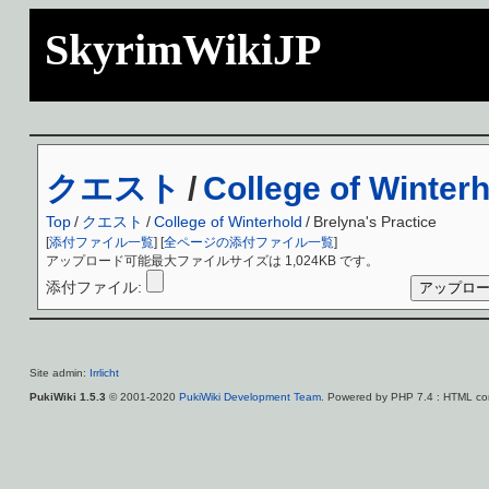
SkyrimWikiJP
クエスト
/
College of Winter
Top
/
クエスト
/
College of Winterhold
/
Brelyna's Practice
[
添付ファイル一覧
] [
全ページの添付ファイル一覧
]
アップロード可能最大ファイルサイズは 1,024KB です。
添付ファイル:
Site admin:
Irrlicht
PukiWiki 1.5.3
© 2001-2020
PukiWiki Development Team
. Powered by PHP 7.4 : HTML con