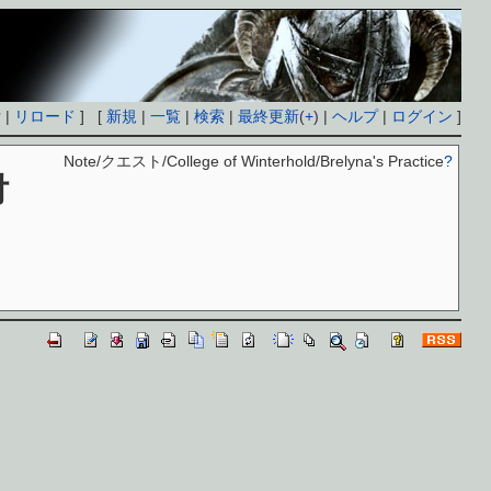
付
|
リロード
] [
新規
|
一覧
|
検索
|
最終更新
(
+
) |
ヘルプ
|
ログイン
]
Note/クエスト/College of Winterhold/Brelyna's Practice
?
付