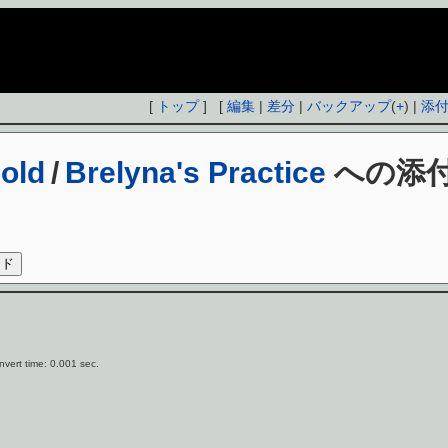
[
トップ
] [
編集
|
差分
|
バックアップ
(
+
) |
添
hold
/
Brelyna's Practice
への添
vert time: 0.001 sec.