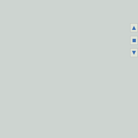
▲
■
▼