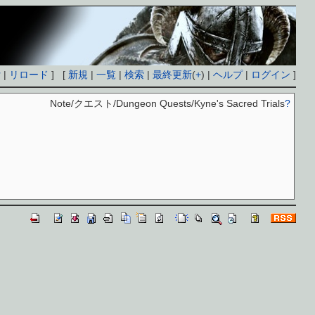
付
|
リロード
] [
新規
|
一覧
|
検索
|
最終更新
(
+
) |
ヘルプ
|
ログイン
]
Note/クエスト/Dungeon Quests/Kyne's Sacred Trials
?