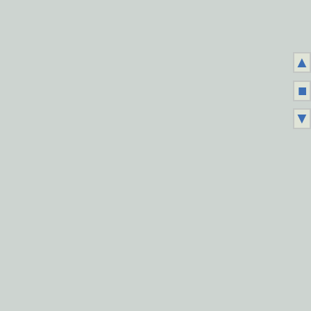
▲
■
▼