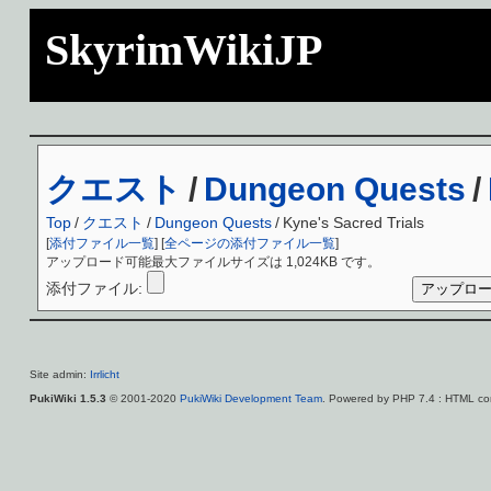
SkyrimWikiJP
クエスト
/
Dungeon Quests
/
Top
/
クエスト
/
Dungeon Quests
/
Kyne's Sacred Trials
[
添付ファイル一覧
] [
全ページの添付ファイル一覧
]
アップロード可能最大ファイルサイズは 1,024KB です。
添付ファイル:
Site admin:
Irrlicht
PukiWiki 1.5.3
© 2001-2020
PukiWiki Development Team
. Powered by PHP 7.4 : HTML con