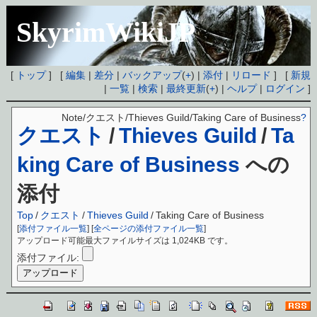
SkyrimWikiJP
[
トップ
] [
編集
|
差分
|
バックアップ
(
+
) |
添付
|
リロード
] [
新規
|
一覧
|
検索
|
最終更新
(
+
) |
ヘルプ
|
ログイン
]
Note/クエスト/Thieves Guild/Taking Care of Business
?
クエスト
/
Thieves Guild
/
Ta
king Care of Business
への
添付
Top
/
クエスト
/
Thieves Guild
/
Taking Care of Business
[
添付ファイル一覧
] [
全ページの添付ファイル一覧
]
アップロード可能最大ファイルサイズは 1,024KB です。
添付ファイル: