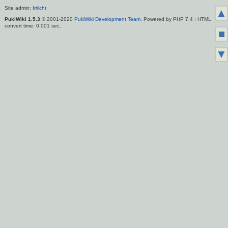
Site admin:
Irrlicht
▲
PukiWiki 1.5.3
© 2001-2020
PukiWiki Development Team
. Powered by PHP 7.4 : HTML
convert time: 0.001 sec.
■
▼