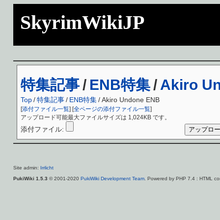
SkyrimWikiJP
特集記事
/
ENB特集
/
Akiro U
Top
/
特集記事
/
ENB特集
/
Akiro Undone ENB
[
添付ファイル一覧
] [
全ページの添付ファイル一覧
]
アップロード可能最大ファイルサイズは 1,024KB です。
添付ファイル:
Site admin:
Irrlicht
PukiWiki 1.5.3
© 2001-2020
PukiWiki Development Team
. Powered by PHP 7.4 : HTML con