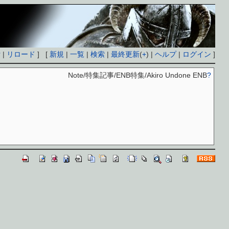
付
|
リロード
] [
新規
|
一覧
|
検索
|
最終更新
(
+
) |
ヘルプ
|
ログイン
]
Note/特集記事/ENB特集/Akiro Undone ENB
?