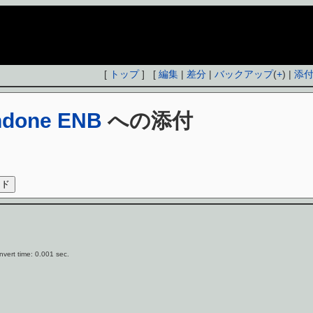
[
トップ
] [
編集
|
差分
|
バックアップ
(
+
) |
添
ndone ENB
への添付
vert time: 0.001 sec.