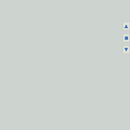
▲
■
▼