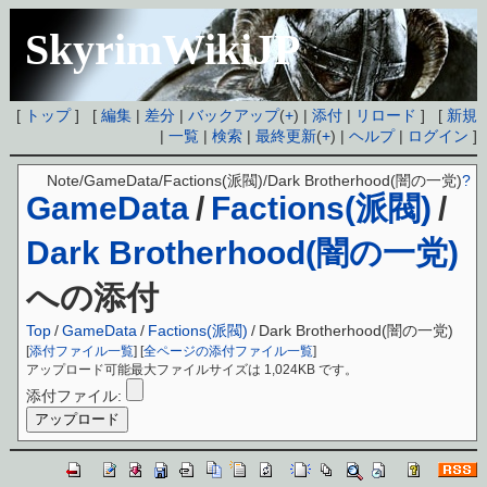
SkyrimWikiJP
[
トップ
] [
編集
|
差分
|
バックアップ
(
+
) |
添付
|
リロード
] [
新規
|
一覧
|
検索
|
最終更新
(
+
) |
ヘルプ
|
ログイン
]
Note/GameData/Factions(派閥)/Dark Brotherhood(闇の一党)
?
GameData
/
Factions(派閥)
/
Dark Brotherhood(闇の一党)
への添付
Top
/
GameData
/
Factions(派閥)
/
Dark Brotherhood(闇の一党)
[
添付ファイル一覧
] [
全ページの添付ファイル一覧
]
アップロード可能最大ファイルサイズは 1,024KB です。
添付ファイル: