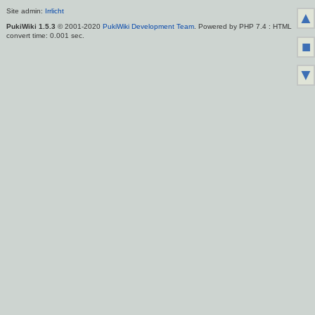
Site admin:
Irrlicht
▲
PukiWiki 1.5.3
© 2001-2020
PukiWiki Development Team
. Powered by PHP 7.4 : HTML
convert time: 0.001 sec.
■
▼