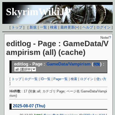
SkyrimWikiJP
[
トップ
] [
新規
|
一覧
|
検索
|
最終更新
(
+
) |
ヘルプ
|
ログイン
]
Note/
?
editlog - Page : GameData/V
ampirism (all) (cache)
editlog - Page :
GameData/Vampirism
(
) :
閲覧
[
トップ
|
ログ一覧
|
ID一覧
|
Page一覧
|
検索
|
ログイン
|
使い方
]
Hit件数
: 17 (対象:all; カテゴリ:Page; ページ名:GameData/Vampi
rism)
2025-08-07 (Thu)