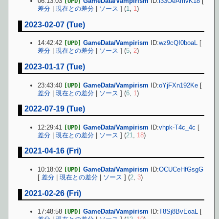
06:13:03
GameData/Vampirism
ID:
l33OeAmvK18
[
[UPD]
差分
|
現在との差分
|
ソース
] (
1
,
1
)
2023-02-07 (Tue)
14:42:42
GameData/Vampirism
ID:
wz9cQI0boaL
[
[UPD]
差分
|
現在との差分
|
ソース
] (
5
,
2
)
2023-01-17 (Tue)
23:43:40
GameData/Vampirism
ID:
oYjFXn192Ke
[
[UPD]
差分
|
現在との差分
|
ソース
] (
6
,
1
)
2022-07-19 (Tue)
12:29:41
GameData/Vampirism
ID:
vhpk-T4c_4c
[
[UPD]
差分
|
現在との差分
|
ソース
] (
21
,
18
)
2021-04-16 (Fri)
10:18:02
GameData/Vampirism
ID:
OCUCeHfGsgG
[UPD]
[
差分
|
現在との差分
|
ソース
] (
2
,
3
)
2021-02-26 (Fri)
17:48:58
GameData/Vampirism
ID:
T8Sj8BvEoaL
[
[UPD]