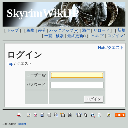
SkyrimWikiJP
[
トップ
] [
編集
|
差分
|
バックアップ
(
+
) |
添付
|
リロード
] [
新規
|
一覧
|
検索
|
最終更新
(
+
) |
ヘルプ
|
ログイン
]
Note/クエスト
ログイン
Top
/
クエスト
ユーザー名:
パスワード:
Site admin:
Irrlicht