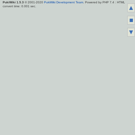
PukiWiki 1.5.3
© 2001-2020
PukiWiki Development Team
. Powered by PHP 7.4 : HTML
▲
convert time: 0.001 sec.
■
▼