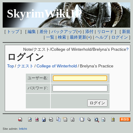
SkyrimWikiJP
[
トップ
] [
編集
|
差分
|
バックアップ
(
+
) |
添付
|
リロード
] [
新規
|
一覧
|
検索
|
最終更新
(
+
) |
ヘルプ
|
ログイン
]
Note/クエスト/College of Winterhold/Brelyna's Practice
?
ログイン
Top
/
クエスト
/
College of Winterhold
/
Brelyna's Practice
ユーザー名:
パスワード:
Site admin:
Irrlicht