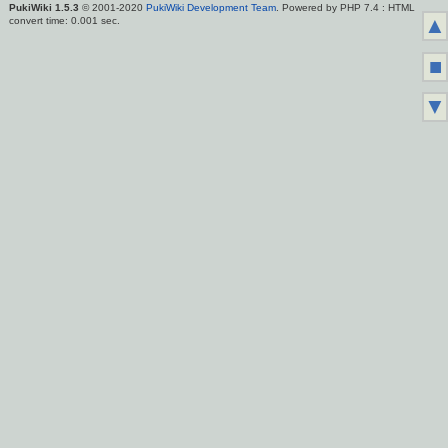
PukiWiki 1.5.3
© 2001-2020
PukiWiki Development Team
. Powered by PHP 7.4 : HTML
▲
convert time: 0.001 sec.
■
▼