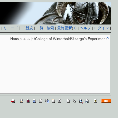
付
|
リロード
] [
新規
|
一覧
|
検索
|
最終更新
(
+
) |
ヘルプ
|
ログイン
]
Note/クエスト/College of Winterhold/J'zargo's Experiment
?