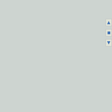
▲
■
▼