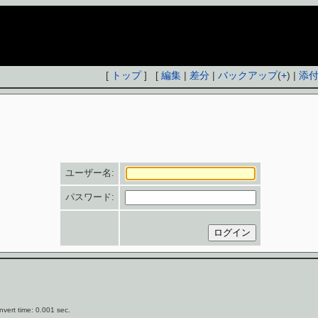
[
トップ
] [
編集
|
差分
|
バックアップ
(
+
) |
添
ユーザー名:
パスワード:
vert time: 0.001 sec.