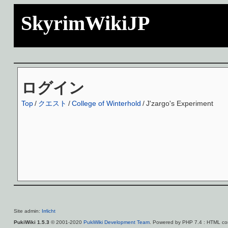
SkyrimWikiJP
ログイン
Top
/
クエスト
/
College of Winterhold
/
J'zargo's Experiment
Site admin:
Irrlicht
PukiWiki 1.5.3
© 2001-2020
PukiWiki Development Team
. Powered by PHP 7.4 : HTML con