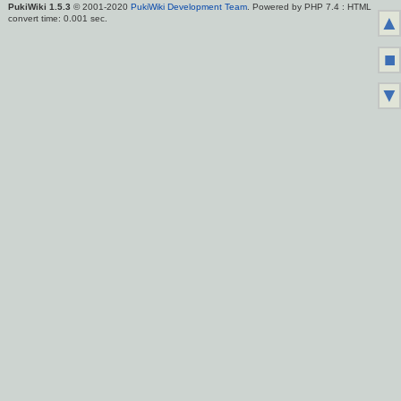
PukiWiki 1.5.3
© 2001-2020
PukiWiki Development Team
. Powered by PHP 7.4 : HTML
▲
convert time: 0.001 sec.
■
▼