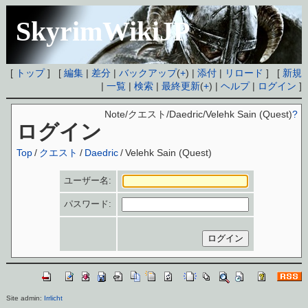
SkyrimWikiJP
[
トップ
] [
編集
|
差分
|
バックアップ
(
+
) |
添付
|
リロード
] [
新規
|
一覧
|
検索
|
最終更新
(
+
) |
ヘルプ
|
ログイン
]
Note/クエスト/Daedric/Velehk Sain (Quest)
?
ログイン
Top
/
クエスト
/
Daedric
/
Velehk Sain (Quest)
ユーザー名:
パスワード:
Site admin:
Irrlicht