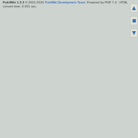
PukiWiki 1.5.3
© 2001-2020
PukiWiki Development Team
. Powered by PHP 7.4 : HTML
▲
convert time: 0.001 sec.
■
▼