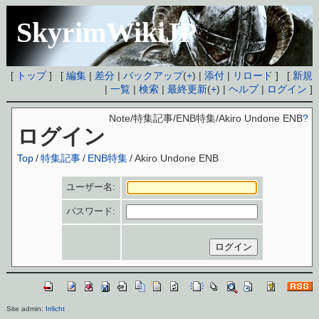
SkyrimWikiJP
[
トップ
] [
編集
|
差分
|
バックアップ
(
+
) |
添付
|
リロード
] [
新規
|
一覧
|
検索
|
最終更新
(
+
) |
ヘルプ
|
ログイン
]
Note/特集記事/ENB特集/Akiro Undone ENB
?
ログイン
Top
/
特集記事
/
ENB特集
/
Akiro Undone ENB
ユーザー名:
パスワード:
Site admin:
Irrlicht