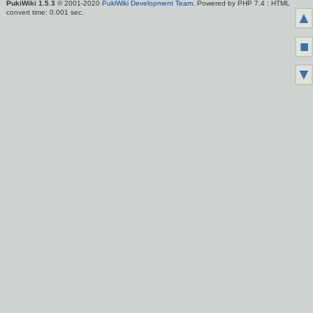
PukiWiki 1.5.3
© 2001-2020
PukiWiki Development Team
. Powered by PHP 7.4 : HTML
convert time: 0.001 sec.
▲
■
▼