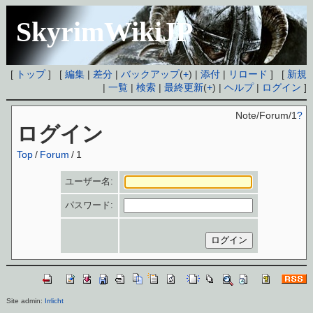
SkyrimWikiJP
[
トップ
] [
編集
|
差分
|
バックアップ
(
+
) |
添付
|
リロード
] [
新規
|
一覧
|
検索
|
最終更新
(
+
) |
ヘルプ
|
ログイン
]
Note/Forum/1
?
ログイン
Top
/
Forum
/
1
ユーザー名:
パスワード:
Site admin:
Irrlicht