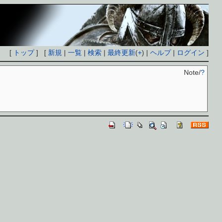
[
トップ
] [
新規
|
一覧
|
検索
|
最終更新
(
+
) |
ヘルプ
|
ログイン
]
Note/
?