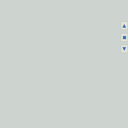
▲
■
▼