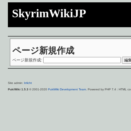
SkyrimWikiJP
ページ新規作成
ページ新規作成:
Site admin:
Irrlicht
PukiWiki 1.5.3
© 2001-2020
PukiWiki Development Team
. Powered by PHP 7.4 : HTML con