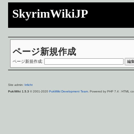
SkyrimWikiJP
ページ新規作成
ページ新規作成:
Site admin:
Irrlicht
PukiWiki 1.5.3
© 2001-2020
PukiWiki Development Team
. Powered by PHP 7.4 : HTML con