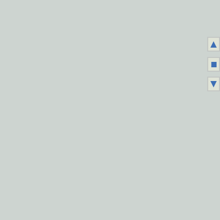
▲
■
▼