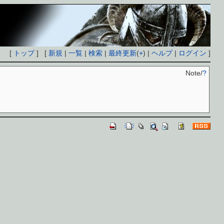
[
トップ
] [
新規
|
一覧
|
検索
|
最終更新
(
+
) |
ヘルプ
|
ログイン
]
Note/
?