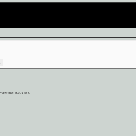
vert time: 0.001 sec.