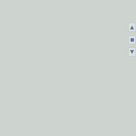
▲
■
▼