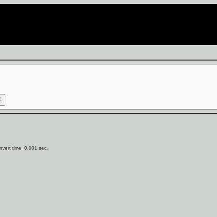
vert time: 0.001 sec.