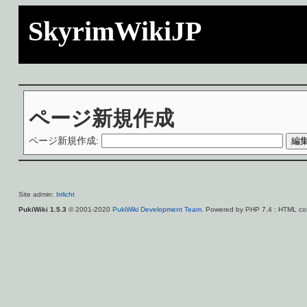
SkyrimWikiJP
ページ新規作成
ページ新規作成:
Site admin:
Irrlicht
PukiWiki 1.5.3
© 2001-2020
PukiWiki Development Team
. Powered by PHP 7.4 : HTML con