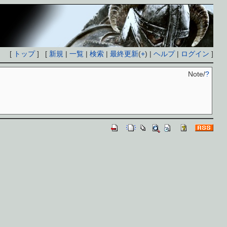
[
トップ
] [
新規
|
一覧
|
検索
|
最終更新
(
+
) |
ヘルプ
|
ログイン
]
Note/
?