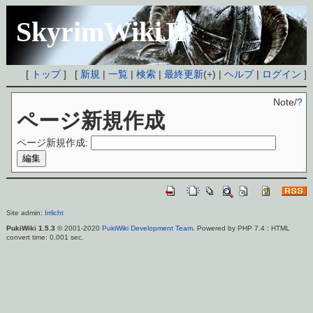
SkyrimWikiJP
[
トップ
] [
新規
|
一覧
|
検索
|
最終更新
(
+
) |
ヘルプ
|
ログイン
]
Note/
?
ページ新規作成
ページ新規作成:
Site admin:
Irrlicht
PukiWiki 1.5.3
© 2001-2020
PukiWiki Development Team
. Powered by PHP 7.4 : HTML
convert time: 0.001 sec.