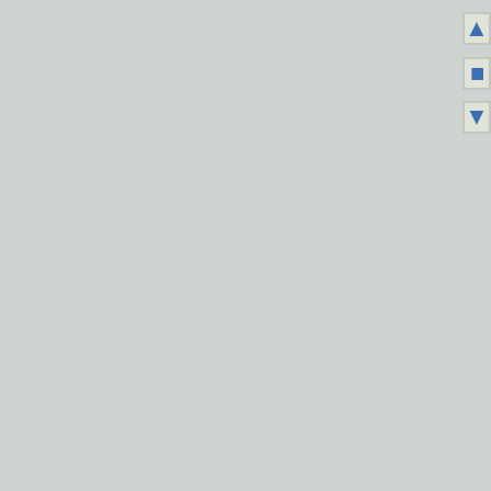
▲
■
▼