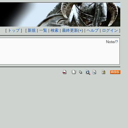
[
トップ
] [
新規
|
一覧
|
検索
|
最終更新
(
+
) |
ヘルプ
|
ログイン
]
Note/
?