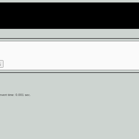
vert time: 0.001 sec.