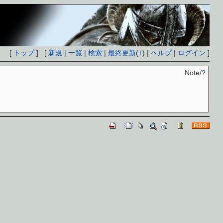
[
トップ
] [
新規
|
一覧
|
検索
|
最終更新
(
+
) |
ヘルプ
|
ログイン
]
Note/
?