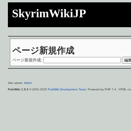
SkyrimWikiJP
ページ新規作成
ページ新規作成:
Site admin:
Irrlicht
PukiWiki 1.5.3
© 2001-2020
PukiWiki Development Team
. Powered by PHP 7.4 : HTML con