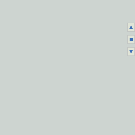
▲
■
▼