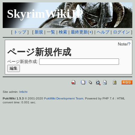
SkyrimWikiJP
[
トップ
] [
新規
|
一覧
|
検索
|
最終更新
(
+
) |
ヘルプ
|
ログイン
]
Note/
?
ページ新規作成
ページ新規作成:
Site admin:
Irrlicht
PukiWiki 1.5.3
© 2001-2020
PukiWiki Development Team
. Powered by PHP 7.4 : HTML
convert time: 0.001 sec.