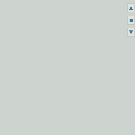
▲
■
▼