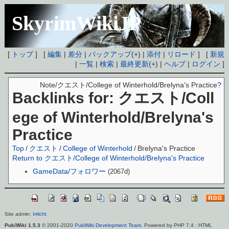
SkyrimWikiJP
[
トップ
] [
編集
|
差分
|
バックアップ
(
+
) |
添付
|
リロード
] [
新規
|
一覧
|
検索
|
最終更新
(
+
) |
ヘルプ
|
ログイン
]
Note/クエスト/College of Winterhold/Brelyna's Practice
?
Backlinks for: クエスト/Coll
ege of Winterhold/Brelyna's
Practice
Top
/
クエスト
/
College of Winterhold
/
Brelyna's Practice
Return to クエスト/College of Winterhold/Brelyna's Practice
GameData/フォロワー
(2067d)
Site admin:
Irrlicht
PukiWiki 1.5.3
© 2001-2020
PukiWiki Development Team
. Powered by PHP 7.4 : HTML