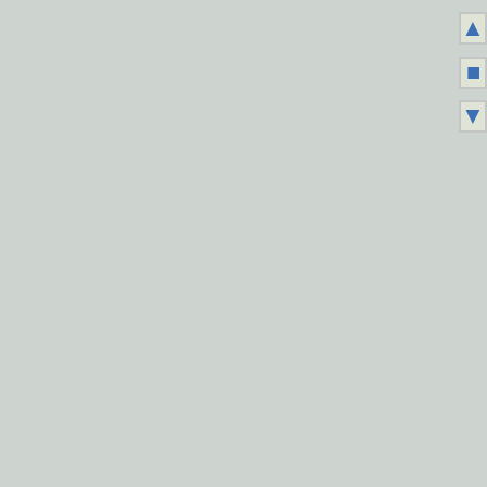
▲
■
▼