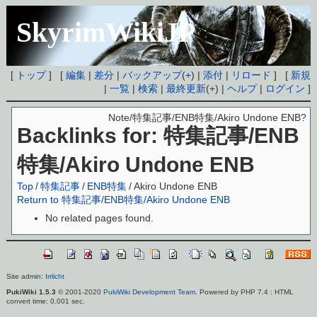
SkyrimWikiJP
[
トップ
] [
編集
|
差分
|
バックアップ
(
+
) |
添付
|
リロード
] [
新規
|
一覧
|
検索
|
最終更新
(
+
) |
ヘルプ
|
ログイン
]
Note/特集記事/ENB特集/Akiro Undone ENB
?
Backlinks for: 特集記事/ENB
特集/Akiro Undone ENB
Top
/
特集記事
/
ENB特集
/
Akiro Undone ENB
Return to 特集記事/ENB特集/Akiro Undone ENB
No related pages found.
Site admin:
Irrlicht
PukiWiki 1.5.3
© 2001-2020
PukiWiki Development Team
. Powered by PHP 7.4 : HTML
convert time: 0.001 sec.