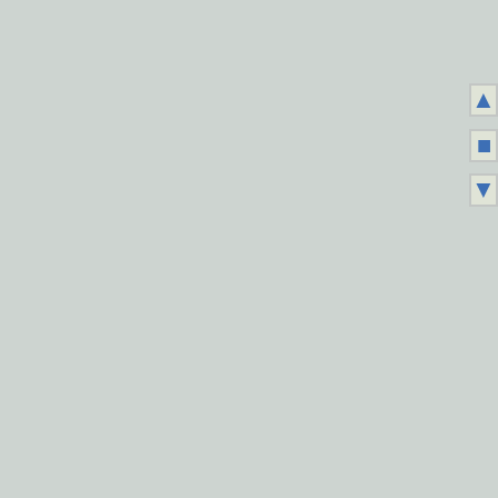
▲
■
▼