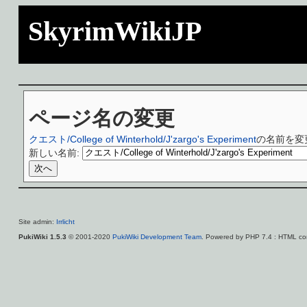
SkyrimWikiJP
ページ名の変更
クエスト/College of Winterhold/J'zargo's Experiment
の名前を変
新しい名前:
Site admin:
Irrlicht
PukiWiki 1.5.3
© 2001-2020
PukiWiki Development Team
. Powered by PHP 7.4 : HTML con