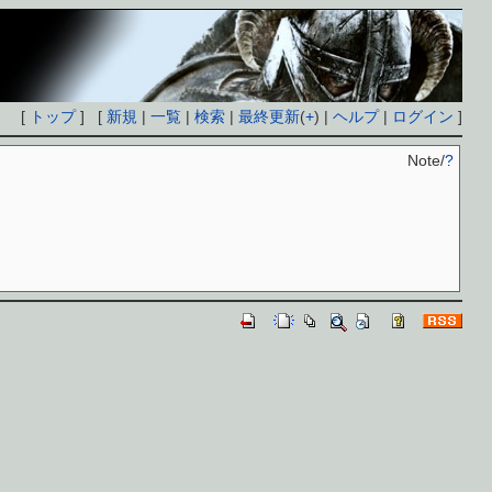
[
トップ
] [
新規
|
一覧
|
検索
|
最終更新
(
+
) |
ヘルプ
|
ログイン
]
Note/
?