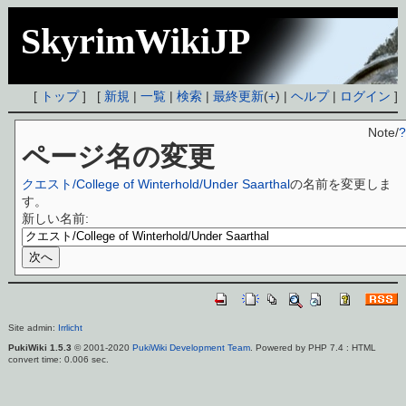
SkyrimWikiJP
[
トップ
] [
新規
|
一覧
|
検索
|
最終更新
(
+
) |
ヘルプ
|
ログイン
]
Note/
?
ページ名の変更
クエスト/College of Winterhold/Under Saarthal
の名前を変更しま
す。
新しい名前:
Site admin:
Irrlicht
PukiWiki 1.5.3
© 2001-2020
PukiWiki Development Team
. Powered by PHP 7.4 : HTML
convert time: 0.006 sec.