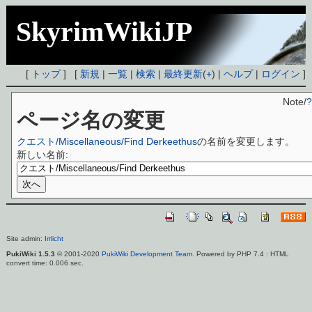
SkyrimWikiJP
[
トップ
] [
新規
|
一覧
|
検索
|
最終更新
(
+
) |
ヘルプ
|
ログイン
]
Note/
?
ページ名の変更
クエスト/Miscellaneous/Find Derkeethus
の名前を変更します。
新しい名前:
Site admin:
Irrlicht
PukiWiki 1.5.3
© 2001-2020
PukiWiki Development Team
. Powered by PHP 7.4 : HTML
convert time: 0.006 sec.