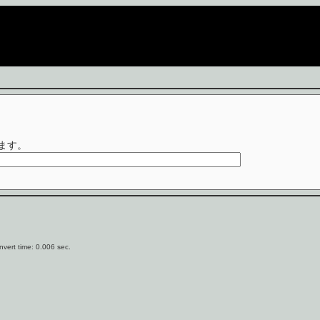
ます。
vert time: 0.006 sec.