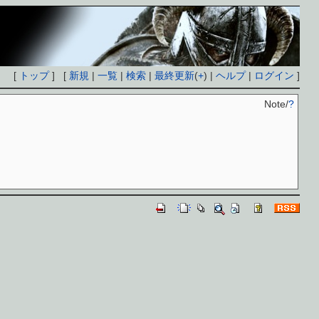
[
トップ
] [
新規
|
一覧
|
検索
|
最終更新
(
+
) |
ヘルプ
|
ログイン
]
Note/
?