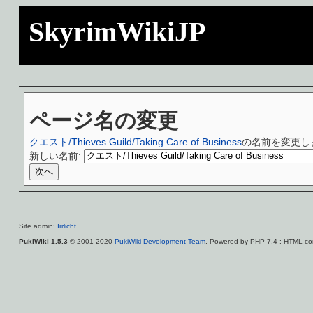
SkyrimWikiJP
ページ名の変更
クエスト/Thieves Guild/Taking Care of Business
の名前を変更し
新しい名前:
Site admin:
Irrlicht
PukiWiki 1.5.3
© 2001-2020
PukiWiki Development Team
. Powered by PHP 7.4 : HTML con