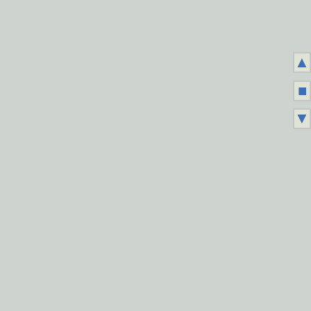
▲
■
▼