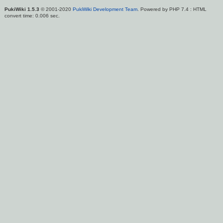
PukiWiki 1.5.3
© 2001-2020
PukiWiki Development Team
. Powered by PHP 7.4 : HTML
convert time: 0.006 sec.