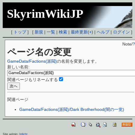
SkyrimWikiJP
[
トップ
] [
新規
|
一覧
|
検索
|
最終更新
(
+
) |
ヘルプ
|
ログイン
]
Note/
?
ページ名の変更
GameData/Factions(派閥)
の名前を変更します。
新しい名前:
関連ページもリネームする
関連ページ
GameData/Factions(派閥)/Dark Brotherhood(闇の一党)
Site admin:
Irrlicht