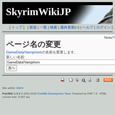
SkyrimWikiJP
[
トップ
] [
新規
|
一覧
|
検索
|
最終更新
(
+
) |
ヘルプ
|
ログイン
]
Note/
?
ページ名の変更
GameData/Vampirism
の名前を変更します。
新しい名前:
Site admin:
Irrlicht
PukiWiki 1.5.3
© 2001-2020
PukiWiki Development Team
. Powered by PHP 7.4 : HTML
convert time: 0.007 sec.