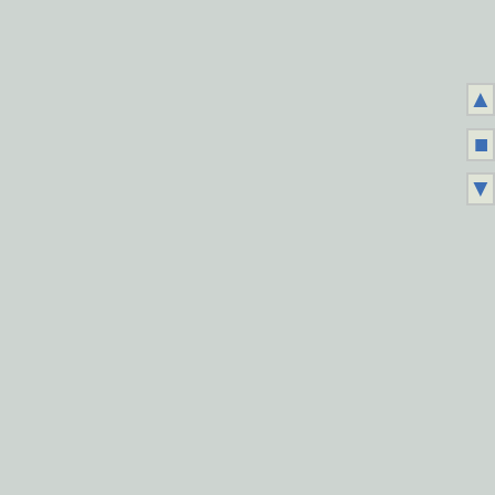
▲
■
▼