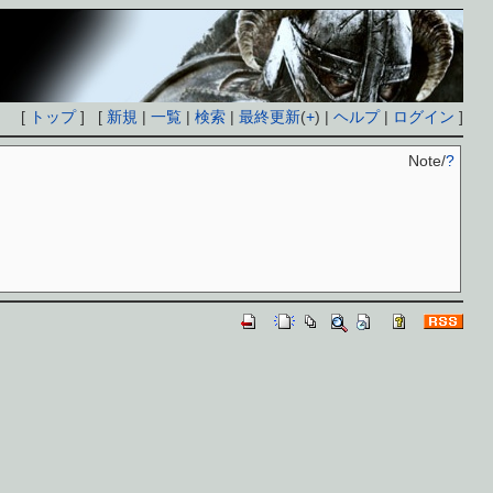
[
トップ
] [
新規
|
一覧
|
検索
|
最終更新
(
+
) |
ヘルプ
|
ログイン
]
Note/
?