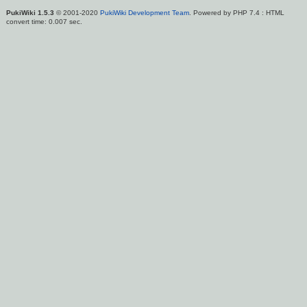
PukiWiki 1.5.3
© 2001-2020
PukiWiki Development Team
. Powered by PHP 7.4 : HTML
convert time: 0.007 sec.