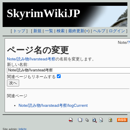
SkyrimWikiJP
[
トップ
] [
新規
|
一覧
|
検索
|
最終更新
(
+
) |
ヘルプ
|
ログイン
]
Note/
?
ページ名の変更
Note/読み物/Ivarstead考察
の名前を変更します。
新しい名前:
関連ページもリネームする
関連ページ
Note/読み物/Ivarstead考察/logCurrent
Site admin:
Irrlicht