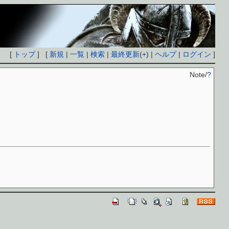
[
トップ
] [
新規
|
一覧
|
検索
|
最終更新
(
+
) |
ヘルプ
|
ログイン
]
Note/
?