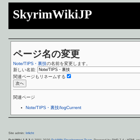
SkyrimWikiJP
ページ名の変更
Note/TIPS・裏技
の名前を変更します。
新しい名前:
関連ページもリネームする
関連ページ
Note/TIPS・裏技/logCurrent
Site admin:
Irrlicht
PukiWiki 1.5.3
© 2001-2020
PukiWiki Development Team
. Powered by PHP 7.4 : HTML con