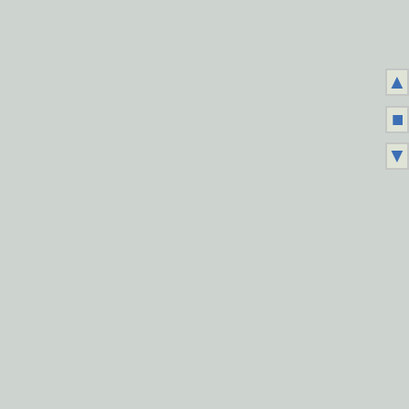
▲
■
▼