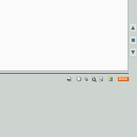
▲
■
▼