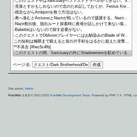
ページ名:
Site admin:
Irrlicht
PukiWiki 1.5.3
© 2001-2020
PukiWiki Development Team
. Powered by PHP 7.4 : HTML con