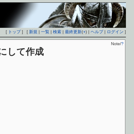
[
トップ
] [
新規
|
一覧
|
検索
|
最終更新
(
+
) |
ヘルプ
|
ログイン
]
Note/
?
にして作成