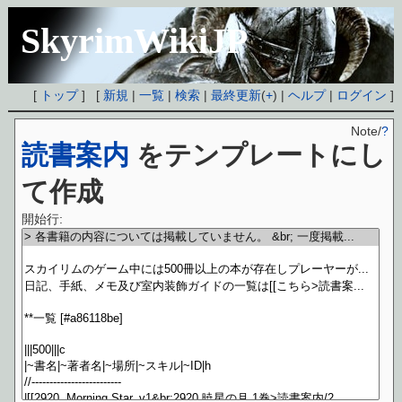
SkyrimWikiJP
[
トップ
] [
新規
|
一覧
|
検索
|
最終更新
(
+
) |
ヘルプ
|
ログイン
]
Note/
?
読書案内
をテンプレートにし
て作成
開始行: