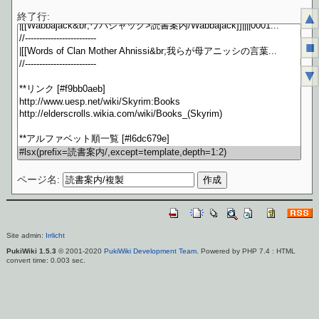
▲
終了行:
■
▼
ページ名:
Site admin:
Irrlicht
PukiWiki 1.5.3
© 2001-2020
PukiWiki Development Team
. Powered by PHP 7.4 : HTML
convert time: 0.003 sec.