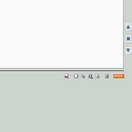
▲
■
▼