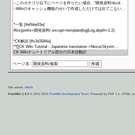
ページ名:
Site admin:
Irrlicht
PukiWiki 1.5.3
© 2001-2020
PukiWiki Development Team
. Powered by PHP 7.4 : HTML con