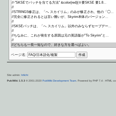
ページ名:
Site admin:
Irrlicht
PukiWiki 1.5.3
© 2001-2020
PukiWiki Development Team
. Powered by PHP 7.4 : HTML con