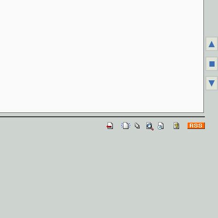
▲
■
▼